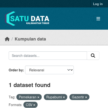
Skip to main content
Log in
Kumpulan data
Order by
1 dataset found
Tag:
Pemekaran
Rupabumi
Gazertir
Formats:
CSV