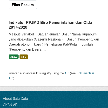
Filter Results
Indikator RPJMD Biro Pemerintahan dan Otda
2017-2020
Meliputi Variabel__Satuan Jumlah Unsur Nama Rupabumi
yang dibakukan (Gazertir Nasional)__Unsur (Pembentukan
Daerah otonomi baru ) Pemekaran Kab/Kota__ Jumlah
(Pembentukan Daerah...
XLSX
CSV
You can also access this registry using the
API
(see
Dokumentasi
API
).
About Satu Data
CKAN API