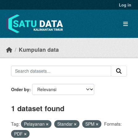
Skip to main content
Log in
Kumpulan data
Order by
1 dataset found
Tag:
Pelayanan
Standar
SPM
Formats:
PDF