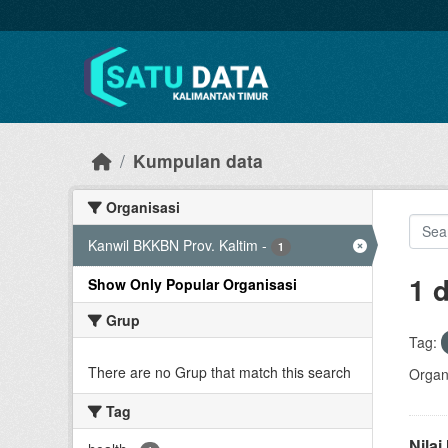
Skip to main content
Kumpulan data
Organisasi
Kanwil BKKBN Prov. Kaltim
-
1
1 
Show Only Popular Organisasi
Grup
Tag:
There are no Grup that match this search
Organi
Tag
Nila