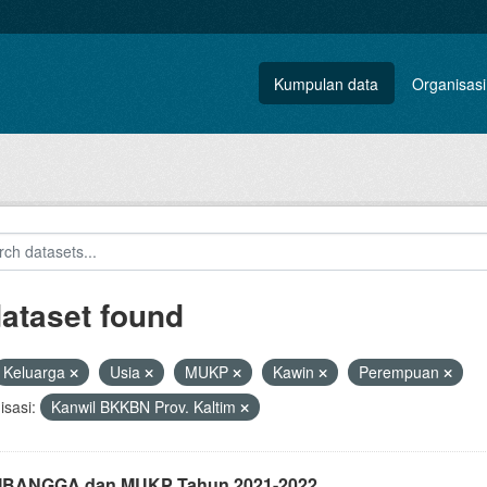
Kumpulan data
Organisasi
dataset found
Keluarga
Usia
MUKP
Kawin
Perempuan
sasi:
Kanwil BKKBN Prov. Kaltim
i IBANGGA dan MUKP Tahun 2021-2022