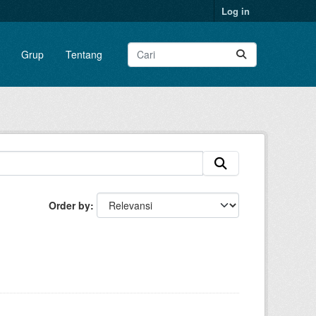
Log in
Grup
Tentang
Order by