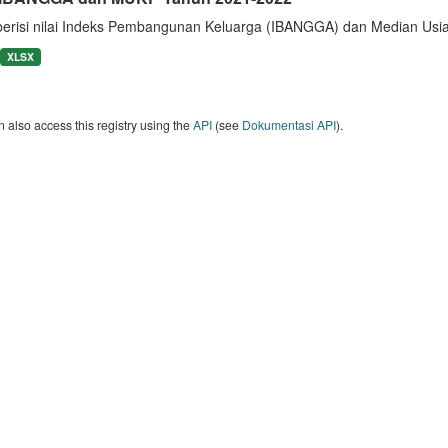
berisi nilai Indeks Pembangunan Keluarga (IBANGGA) dan Median U
XLSX
 also access this registry using the
API
(see
Dokumentasi API
).