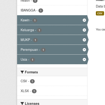
health
-
1
Data 
IBANGGA
-
1
CSV
Kawin
-
1
You can
Keluarga
-
1
MUKP
-
1
Perempuan
-
1
Usia
-
1
Formats
CSV
-
1
XLSX
-
1
Licenses