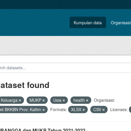
Kumpulan data
Organisasi
dataset found
Keluarga
MUKP
Usia
health
Organisasi:
il BKKBN Prov. Kaltim
Formats:
XLSX
CSV
Licenses:
i IBANGGA dan MUKP Tahun 2021-2022