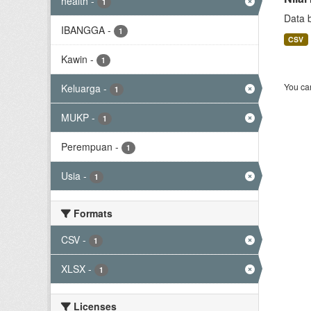
health
-
1
Data 
IBANGGA
-
1
CSV
Kawin
-
1
You can
Keluarga
-
1
MUKP
-
1
Perempuan
-
1
Usia
-
1
Formats
CSV
-
1
XLSX
-
1
Licenses