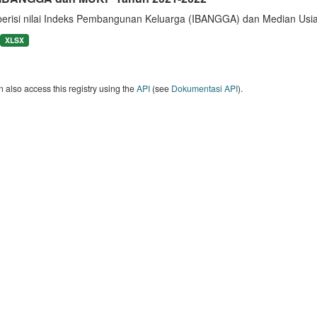
berisi nilai Indeks Pembangunan Keluarga (IBANGGA) dan Median U
XLSX
 also access this registry using the
API
(see
Dokumentasi API
).