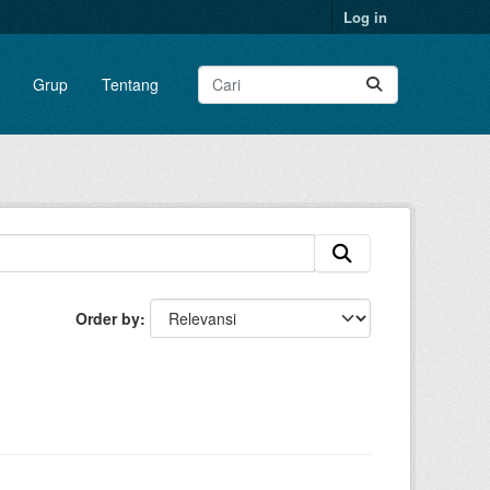
Log in
Grup
Tentang
Order by