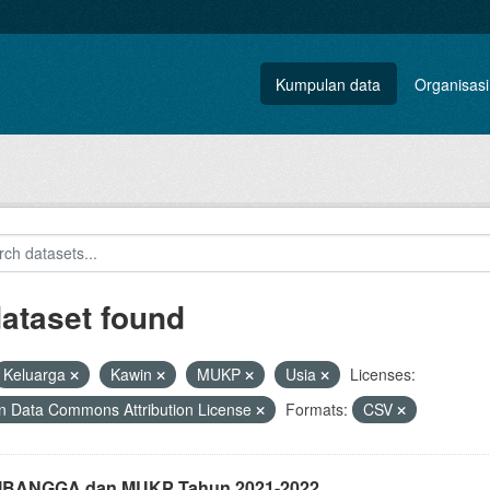
Kumpulan data
Organisasi
dataset found
Keluarga
Kawin
MUKP
Usia
Licenses:
 Data Commons Attribution License
Formats:
CSV
i IBANGGA dan MUKP Tahun 2021-2022