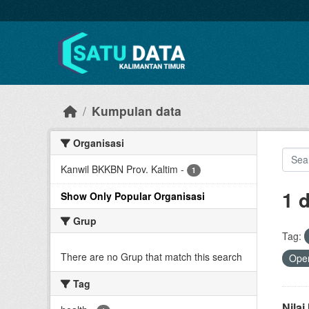
Skip to main content
Kumpulan data
Organisasi
Kanwil BKKBN Prov. Kaltim
-
1
1 
Show Only Popular Organisasi
Grup
Tag:
There are no Grup that match this search
Open
Tag
Nila