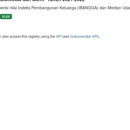
berisi nilai Indeks Pembangunan Keluarga (IBANGGA) dan Median U
XLSX
 also access this registry using the
API
(see
Dokumentasi API
).