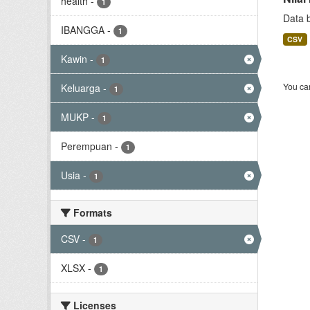
health
-
1
Data 
IBANGGA
-
1
CSV
Kawin
-
1
You can
Keluarga
-
1
MUKP
-
1
Perempuan
-
1
Usia
-
1
Formats
CSV
-
1
XLSX
-
1
Licenses