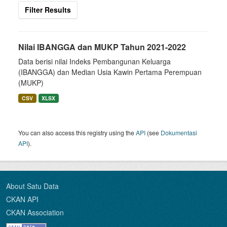
Filter Results
Nilai IBANGGA dan MUKP Tahun 2021-2022
Data berisi nilai Indeks Pembangunan Keluarga
(IBANGGA) dan Median Usia Kawin Pertama Perempuan
(MUKP)
CSV
XLSX
You can also access this registry using the
API
(see
Dokumentasi
API
).
About Satu Data
CKAN API
CKAN Association