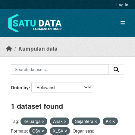
Skip to main content
Log in
Kumpulan data
Order by
1 dataset found
Tag:
Keluarga
Anak
Sejahtera
KK
Formats:
CSV
XLSX
Organisasi: