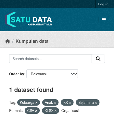
Skip to main content
Log in
Kumpulan data
Order by
1 dataset found
Tag:
Keluarga
Anak
KK
Sejahtera
Formats:
CSV
XLSX
Organisasi: