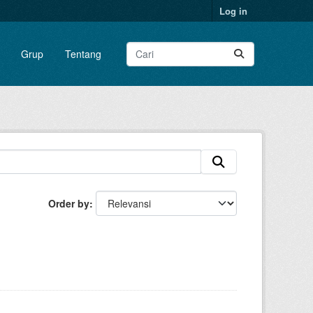
Log in
Grup
Tentang
Order by