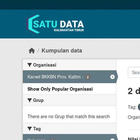
Skip to main content
Kumpulan data
Organisasi
Kanwil BKKBN Prov. Kaltim
-
2
2 
Show Only Popular Organisasi
Grup
Tag:
There are no Grup that match this search
Organi
Tag
Nila