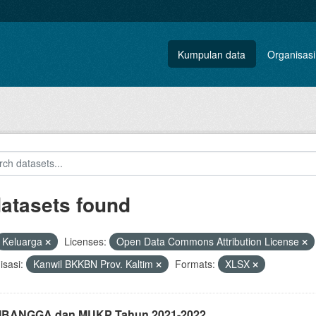
Kumpulan data
Organisasi
datasets found
Keluarga
Licenses:
Open Data Commons Attribution License
sasi:
Kanwil BKKBN Prov. Kaltim
Formats:
XLSX
i IBANGGA dan MUKP Tahun 2021-2022