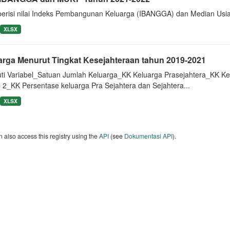
berisi nilai Indeks Pembangunan Keluarga (IBANGGA) dan Median U
XLSX
arga Menurut Tingkat Kesejahteraan tahun 2019-2021
uti Variabel_Satuan Jumlah Keluarga_KK Keluarga Prasejahtera_KK Ke
 2_KK Persentase keluarga Pra Sejahtera dan Sejahtera...
XLSX
 also access this registry using the
API
(see
Dokumentasi API
).