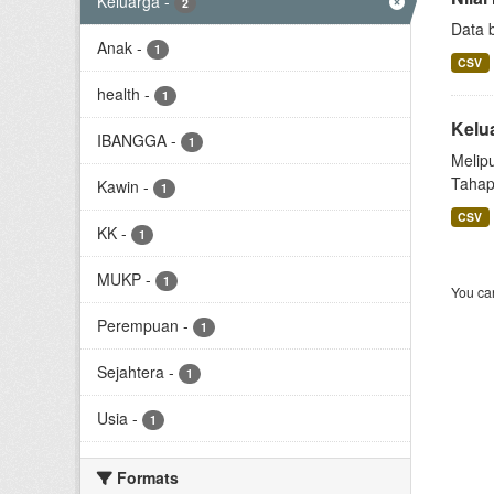
Keluarga
-
2
Data 
Anak
-
1
CSV
health
-
1
Kelu
IBANGGA
-
1
Melip
Tahap
Kawin
-
1
CSV
KK
-
1
MUKP
-
1
You can
Perempuan
-
1
Sejahtera
-
1
Usia
-
1
Formats