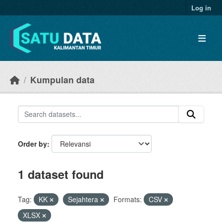
Skip to main content
Log in
Kumpulan data
Order by
1 dataset found
Tag:
KK
Sejahtera
Formats:
CSV
XLSX