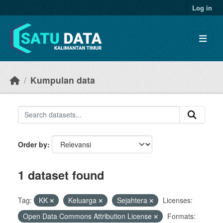
Skip to main content
Log in
Kumpulan data
Order by
1 dataset found
Tag:
KK
Keluarga
Sejahtera
Licenses:
Open Data Commons Attribution License
Formats: