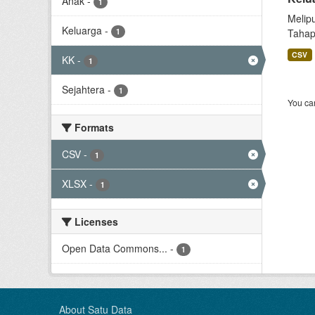
Anak
-
1
Melip
Keluarga
-
1
Tahap
CSV
KK
-
1
Sejahtera
-
1
You can
Formats
CSV
-
1
XLSX
-
1
Licenses
Open Data Commons...
-
1
About Satu Data