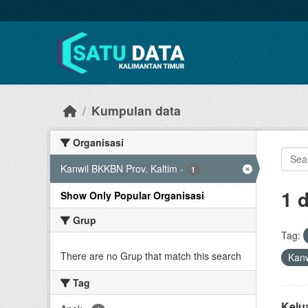
Skip to main content
Kumpulan data
Organisasi
Kanwil BKKBN Prov. Kaltim
-
1
1 
Show Only Popular Organisasi
Grup
Tag:
There are no Grup that match this search
Kanw
Tag
Kelu