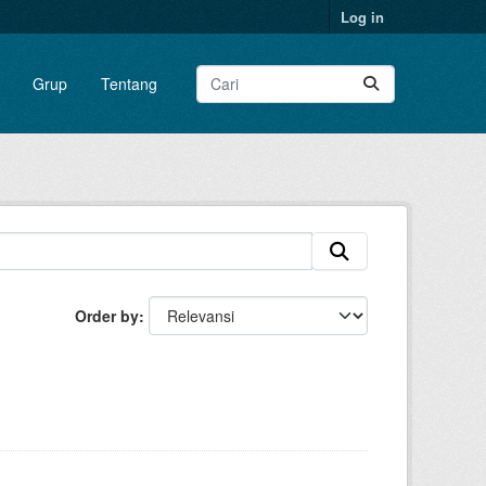
Log in
Grup
Tentang
Order by