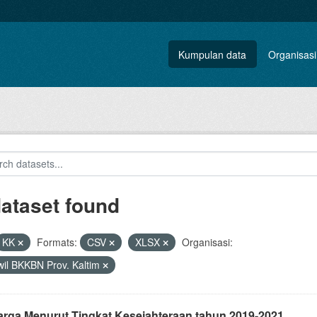
Kumpulan data
Organisasi
dataset found
KK
Formats:
CSV
XLSX
Organisasi:
il BKKBN Prov. Kaltim
arga Menurut Tingkat Kesejahteraan tahun 2019-2021