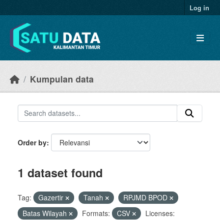
Skip to main content
Log in
Kumpulan data
Order by
1 dataset found
Tag:
Gazertir
Tanah
RPJMD BPOD
Batas Wilayah
Formats:
CSV
Licenses: