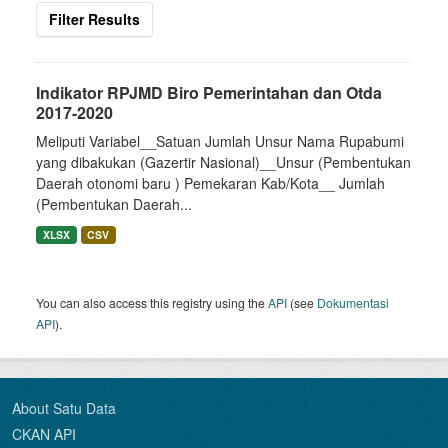
Filter Results
Indikator RPJMD Biro Pemerintahan dan Otda
2017-2020
Meliputi Variabel__Satuan Jumlah Unsur Nama Rupabumi
yang dibakukan (Gazertir Nasional)__Unsur (Pembentukan
Daerah otonomi baru ) Pemekaran Kab/Kota__ Jumlah
(Pembentukan Daerah...
XLSX
CSV
You can also access this registry using the
API
(see
Dokumentasi
API
).
About Satu Data
CKAN API