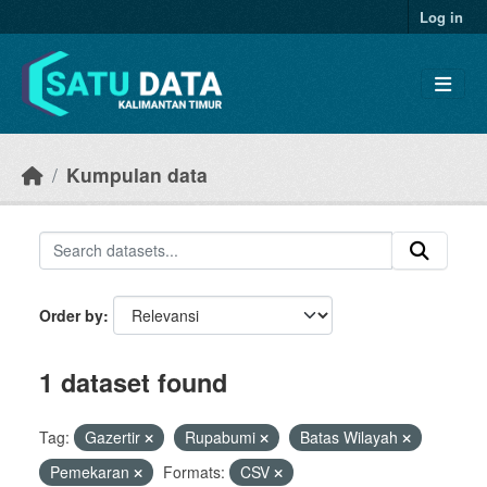
Skip to main content
Log in
Kumpulan data
Order by
1 dataset found
Tag:
Gazertir
Rupabumi
Batas Wilayah
Pemekaran
Formats:
CSV