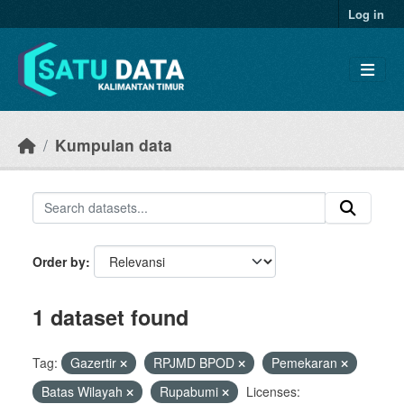
Skip to main content
Log in
Kumpulan data
Order by
1 dataset found
Tag:
Gazertir
RPJMD BPOD
Pemekaran
Batas Wilayah
Rupabumi
Licenses: