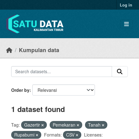
Skip to main content
Log in
Kumpulan data
Order by
1 dataset found
Tag:
Gazertir
Pemekaran
Tanah
Rupabumi
Formats:
CSV
Licenses: