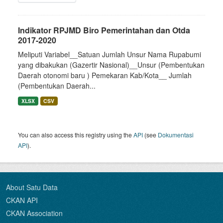
Indikator RPJMD Biro Pemerintahan dan Otda
2017-2020
Meliputi Variabel__Satuan Jumlah Unsur Nama Rupabumi
yang dibakukan (Gazertir Nasional)__Unsur (Pembentukan
Daerah otonomi baru ) Pemekaran Kab/Kota__ Jumlah
(Pembentukan Daerah...
XLSX
CSV
You can also access this registry using the
API
(see
Dokumentasi
API
).
About Satu Data
CKAN API
CKAN Association