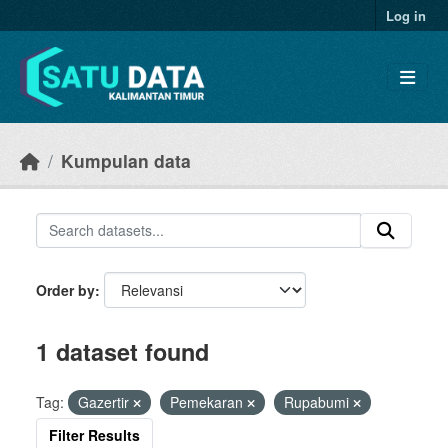
Skip to main content
Log in
Kumpulan data
Order by
1 dataset found
Tag:
Gazertir
Pemekaran
Rupabumi
Filter Results