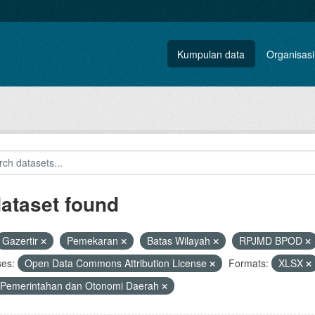
Kumpulan data
Organisasi
dataset found
Gazertir
Pemekaran
Batas Wilayah
RPJMD BPOD
ses:
Open Data Commons Attribution License
Formats:
XLSX
 Pemerintahan dan Otonomi Daerah