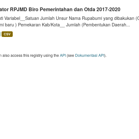
kator RPJMD Biro Pemerintahan dan Otda 2017-2020
uti Variabel__Satuan Jumlah Unsur Nama Rupabumi yang dibakukan (
mi baru ) Pemekaran Kab/Kota__ Jumlah (Pembentukan Daerah...
CSV
 also access this registry using the
API
(see
Dokumentasi API
).