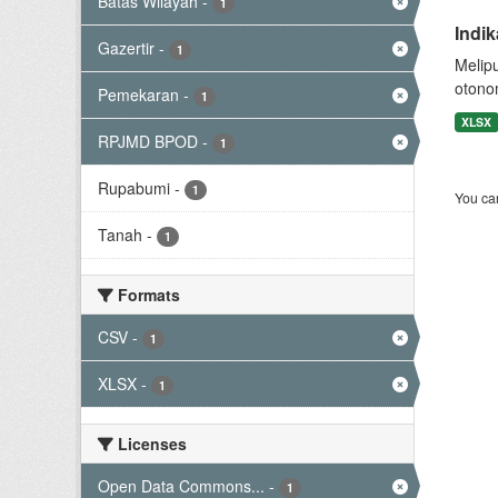
Batas Wilayah
-
1
Indi
Gazertir
-
1
Melip
otono
Pemekaran
-
1
XLSX
RPJMD BPOD
-
1
Rupabumi
-
1
You can
Tanah
-
1
Formats
CSV
-
1
XLSX
-
1
Licenses
Open Data Commons...
-
1