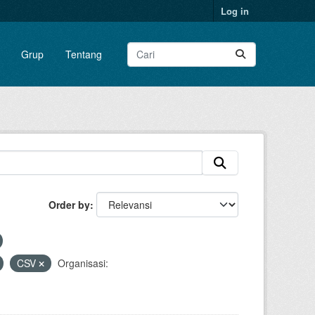
Log in
Grup
Tentang
Order by
CSV
Organisasi: