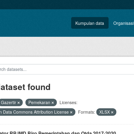
Kumpulan data
Organisasi
dataset found
Gazertir
Pemekaran
Licenses:
 Data Commons Attribution License
Formats:
XLSX
kator RPJMD Biro Pemerintahan dan Otda 2017-2020