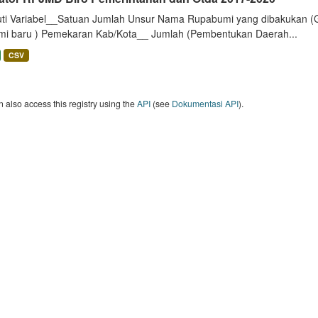
uti Variabel__Satuan Jumlah Unsur Nama Rupabumi yang dibakukan (
mi baru ) Pemekaran Kab/Kota__ Jumlah (Pembentukan Daerah...
CSV
 also access this registry using the
API
(see
Dokumentasi API
).