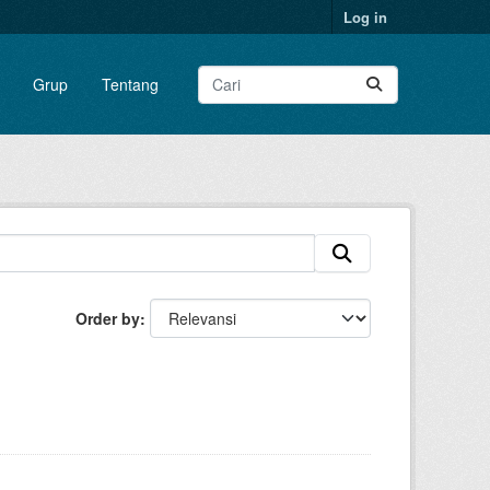
Log in
Grup
Tentang
Order by