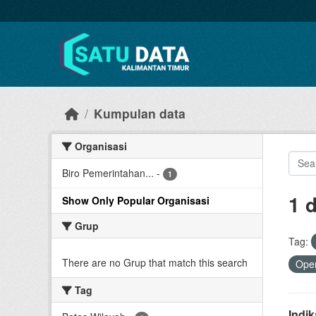
Skip to main content
Kumpulan data
Organisasi
Biro Pemerintahan...
-
1
1 
Show Only Popular Organisasi
Grup
Tag:
There are no Grup that match this search
Open
Tag
Indi