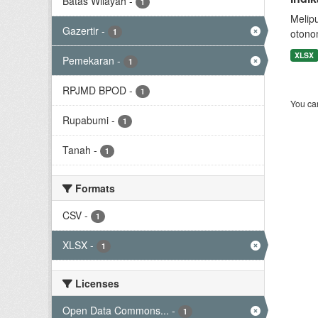
Batas Wilayah
-
1
Melip
Gazertir
-
1
otono
XLSX
Pemekaran
-
1
RPJMD BPOD
-
1
You can
Rupabumi
-
1
Tanah
-
1
Formats
CSV
-
1
XLSX
-
1
Licenses
Open Data Commons...
-
1