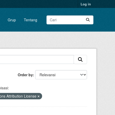
Log in
Grup
Tentang
Order by
isasi:
s Attribution License