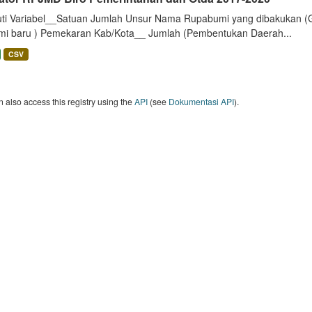
uti Variabel__Satuan Jumlah Unsur Nama Rupabumi yang dibakukan (
mi baru ) Pemekaran Kab/Kota__ Jumlah (Pembentukan Daerah...
CSV
 also access this registry using the
API
(see
Dokumentasi API
).