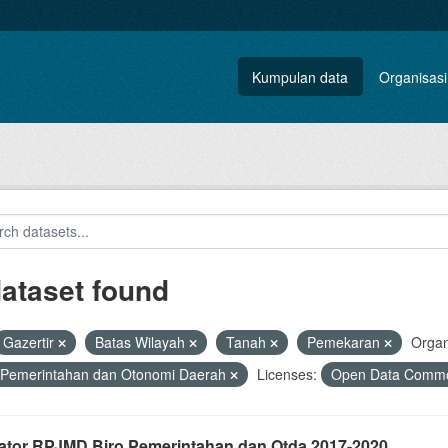
Kumpulan data
Organisasi
dataset found
Gazertir
Batas Wilayah
Tanah
Pemekaran
Organ
 Pemerintahan dan Otonomi Daerah
Licenses:
Open Data Common
kator RPJMD Biro Pemerintahan dan Otda 2017-2020