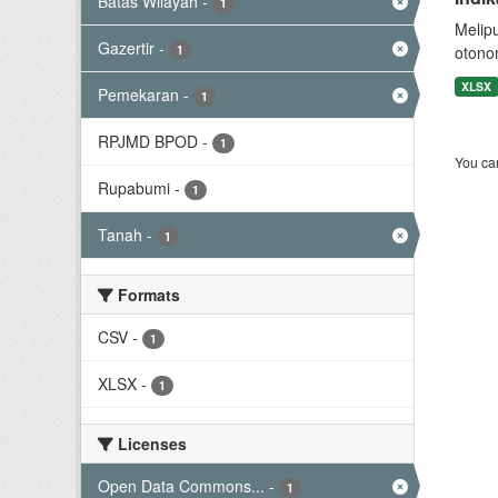
Batas Wilayah
-
1
Melip
Gazertir
-
1
otono
XLSX
Pemekaran
-
1
RPJMD BPOD
-
1
You can
Rupabumi
-
1
Tanah
-
1
Formats
CSV
-
1
XLSX
-
1
Licenses
Open Data Commons...
-
1