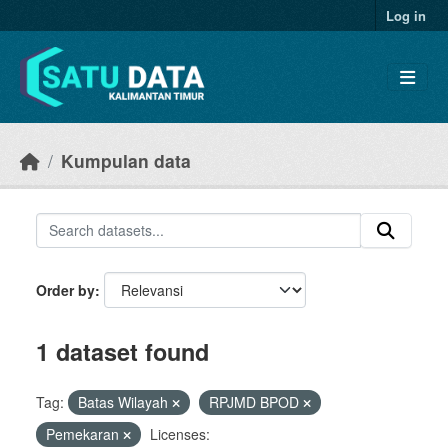
Skip to main content
Log in
Kumpulan data
Order by
1 dataset found
Tag:
Batas Wilayah
RPJMD BPOD
Pemekaran
Licenses: