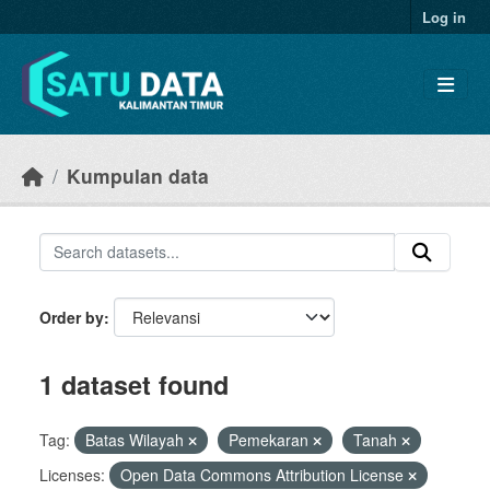
Skip to main content
Log in
Kumpulan data
Order by
1 dataset found
Tag:
Batas Wilayah
Pemekaran
Tanah
Licenses:
Open Data Commons Attribution License