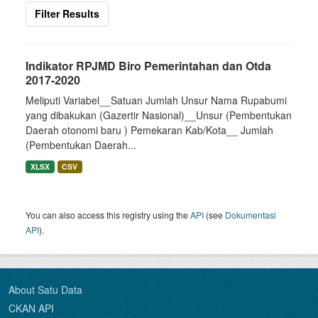
Filter Results
Indikator RPJMD Biro Pemerintahan dan Otda
2017-2020
Meliputi Variabel__Satuan Jumlah Unsur Nama Rupabumi
yang dibakukan (Gazertir Nasional)__Unsur (Pembentukan
Daerah otonomi baru ) Pemekaran Kab/Kota__ Jumlah
(Pembentukan Daerah...
XLSX
CSV
You can also access this registry using the
API
(see
Dokumentasi
API
).
About Satu Data
CKAN API