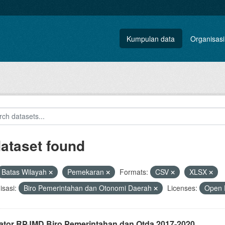
Kumpulan data
Organisasi
dataset found
Batas Wilayah
Pemekaran
Formats:
CSV
XLSX
sasi:
Biro Pemerintahan dan Otonomi Daerah
Licenses:
Open 
kator RPJMD Biro Pemerintahan dan Otda 2017-2020