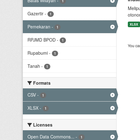
Batas Wilayah
-
1
Melip
Gazertir
-
1
otono
XLSX
Pemekaran
-
1
RPJMD BPOD
-
1
You can
Rupabumi
-
1
Tanah
-
1
Formats
CSV
-
1
XLSX
-
1
Licenses
Open Data Commons...
-
1