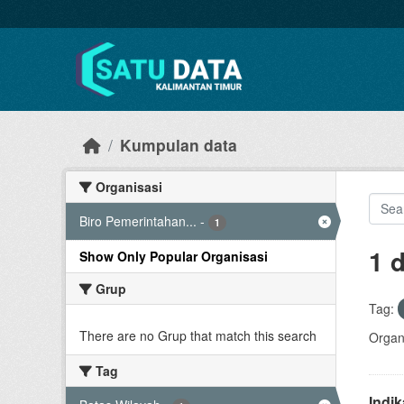
Skip to main content
Kumpulan data
Organisasi
Biro Pemerintahan...
-
1
1 
Show Only Popular Organisasi
Grup
Tag:
There are no Grup that match this search
Organi
Tag
Indi