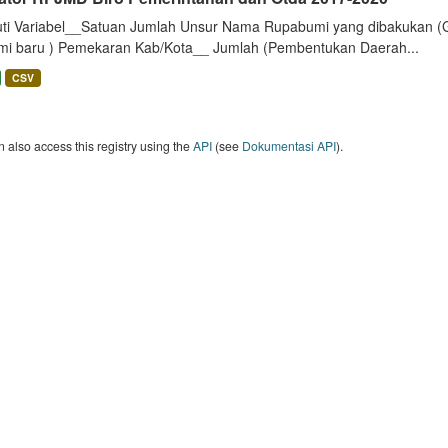
uti Variabel__Satuan Jumlah Unsur Nama Rupabumi yang dibakukan (
mi baru ) Pemekaran Kab/Kota__ Jumlah (Pembentukan Daerah...
CSV
 also access this registry using the
API
(see
Dokumentasi API
).