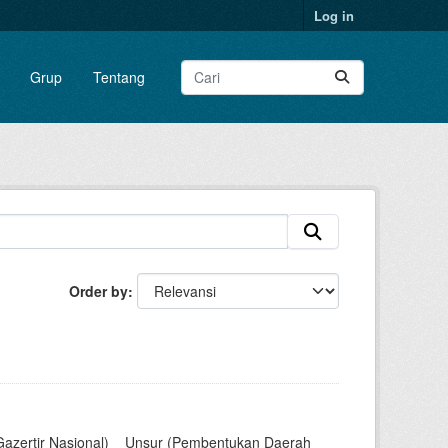
Log in
Grup
Tentang
Order by
Gazertir Nasional)__Unsur (Pembentukan Daerah