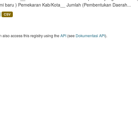
mi baru ) Pemekaran Kab/Kota__ Jumlah (Pembentukan Daerah...
CSV
 also access this registry using the
API
(see
Dokumentasi API
).