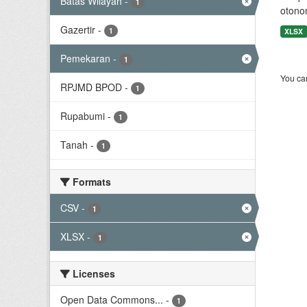
Batas Wilayah
-
1
otono
Gazertir
-
1
XLSX
Pemekaran
-
1
You can
RPJMD BPOD
-
1
Rupabumi
-
1
Tanah
-
1
Formats
CSV
-
1
XLSX
-
1
Licenses
Open Data Commons...
-
1