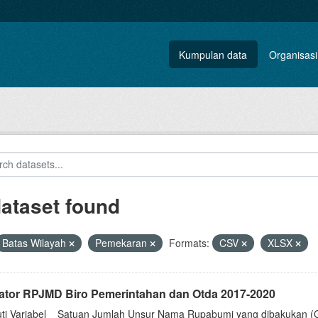
Kumpulan data
Organisasi
dataset found
Batas Wilayah
Pemekaran
Formats:
CSV
XLSX
kator RPJMD Biro Pemerintahan dan Otda 2017-2020
uti Variabel__Satuan Jumlah Unsur Nama Rupabumi yang dibakukan (