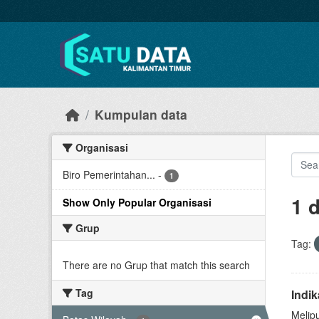
Skip to main content
Kumpulan data
Organisasi
Biro Pemerintahan...
-
1
1 
Show Only Popular Organisasi
Grup
Tag:
There are no Grup that match this search
Tag
Indi
Melip