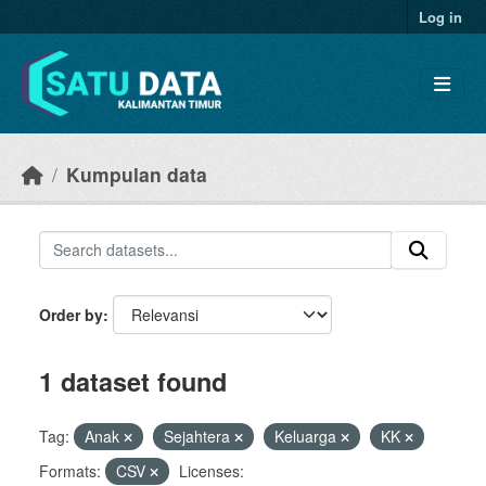
Skip to main content
Log in
Kumpulan data
Order by
1 dataset found
Tag:
Anak
Sejahtera
Keluarga
KK
Formats:
CSV
Licenses: