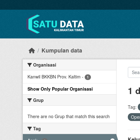
Skip to main content
Kumpulan data
Organisasi
Kanwil BKKBN Prov. Kaltim
-
1
1 
Show Only Popular Organisasi
Grup
Tag:
There are no Grup that match this search
Open
Tag
Kelu