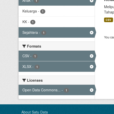
Anak
-
1
Melip
Keluarga
-
1
Tahap
CSV
KK
-
1
Sejahtera
-
1
You can
Formats
CSV
-
1
XLSX
-
1
Licenses
Open Data Commons...
-
1
About Satu Data