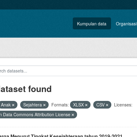
Kumpulan data
Organisasi
dataset found
Anak
Sejahtera
Formats:
XLSX
CSV
Licenses:
 Data Commons Attribution License
arga Menurut Tingkat Kesejahteraan tahun 2019-2021