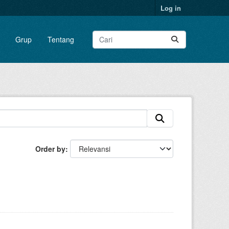
Log in
Grup
Tentang
Order by