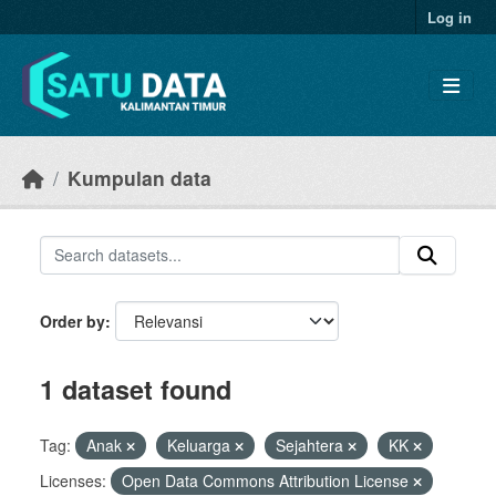
Skip to main content
Log in
Kumpulan data
Order by
1 dataset found
Tag:
Anak
Keluarga
Sejahtera
KK
Licenses:
Open Data Commons Attribution License