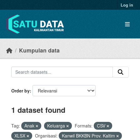
Skip to main content
Log in
Kumpulan data
Order by
1 dataset found
Tag:
Anak
Keluarga
Formats:
CSV
XLSX
Organisasi:
Kanwil BKKBN Prov. Kaltim