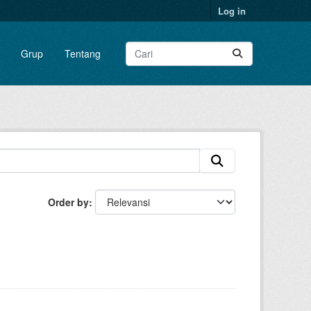
Log in
Grup
Tentang
Order by