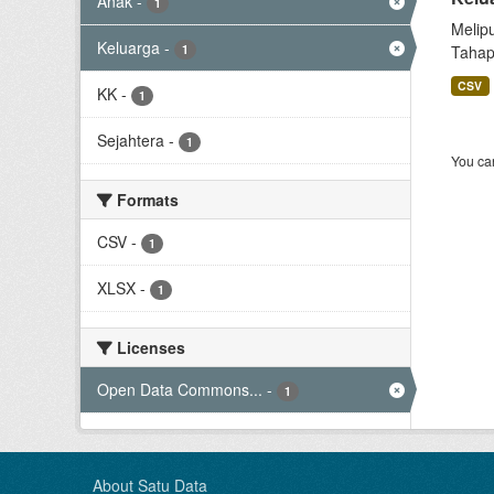
Anak
-
1
Melip
Keluarga
-
1
Tahap
CSV
KK
-
1
Sejahtera
-
1
You can
Formats
CSV
-
1
XLSX
-
1
Licenses
Open Data Commons...
-
1
About Satu Data