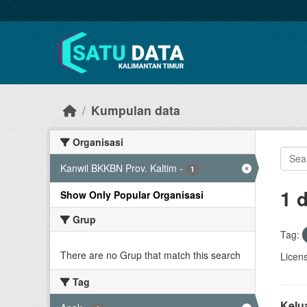
Skip to main content
Kumpulan data
Organisasi
Kanwil BKKBN Prov. Kaltim
-
1
1 
Show Only Popular Organisasi
Grup
Tag:
There are no Grup that match this search
Licen
Tag
Kelu