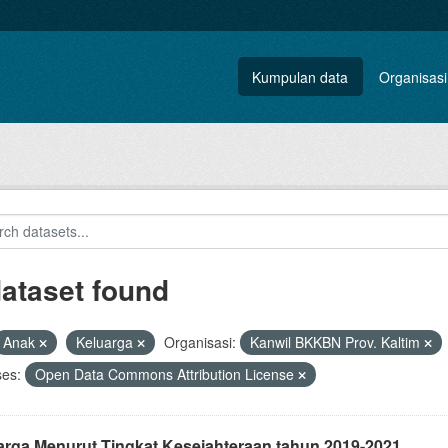
Kumpulan data
Organisasi
dataset found
Anak
Keluarga
Organisasi:
Kanwil BKKBN Prov. Kaltim
ses:
Open Data Commons Attribution License
arga Menurut Tingkat Kesejahteraan tahun 2019-2021