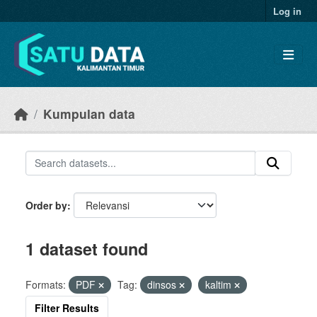
Skip to main content
Log in
Kumpulan data
Order by
1 dataset found
Formats:
PDF
Tag:
dinsos
kaltim
Filter Results