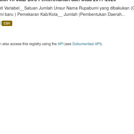
uti Variabel__Satuan Jumlah Unsur Nama Rupabumi yang dibakukan (
mi baru ) Pemekaran Kab/Kota__ Jumlah (Pembentukan Daerah...
CSV
 also access this registry using the
API
(see
Dokumentasi API
).