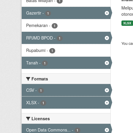
Batas Wilayah
-
1
Melip
Gazertir
-
1
otono
XLSX
Pemekaran
-
1
RPJMD BPOD
-
1
You can
Rupabumi
-
1
Tanah
-
1
Formats
CSV
-
1
XLSX
-
1
Licenses
Open Data Commons...
-
1