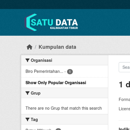
Skip to main content
Kumpulan data
Organisasi
Biro Pemerintahan...
-
1
1 
Show Only Popular Organisasi
Grup
Forma
There are no Grup that match this search
Licen
Tag
Indi