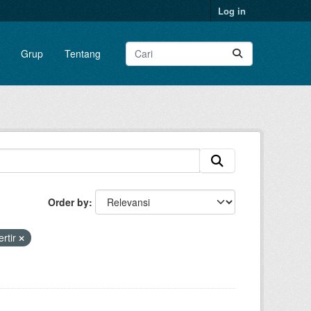
Log in
Grup
Tentang
Order by
rtir