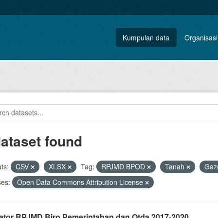
Kumpulan data
Organisasi
dataset found
ts:
CSV
XLSX
Tag:
RPJMD BPOD
Tanah
Gaze
ses:
Open Data Commons Attribution License
kator RPJMD Biro Pemerintahan dan Otda 2017-2020