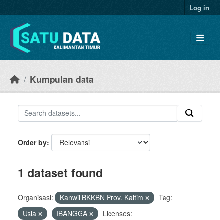
Skip to main content
Log in
Kumpulan data
Order by
1 dataset found
Organisasi:
Kanwil BKKBN Prov. Kaltim
Tag:
Usia
IBANGGA
Licenses: