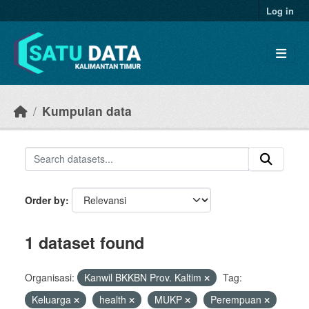
Skip to main content
Log in
Kumpulan data
Order by
1 dataset found
Organisasi:
Kanwil BKKBN Prov. Kaltim
Tag:
Keluarga
health
MUKP
Perempuan