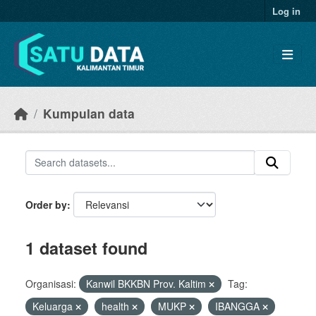
Skip to main content
Log in
Kumpulan data
Order by
1 dataset found
Organisasi:
Kanwil BKKBN Prov. Kaltim
Tag:
Keluarga
health
MUKP
IBANGGA