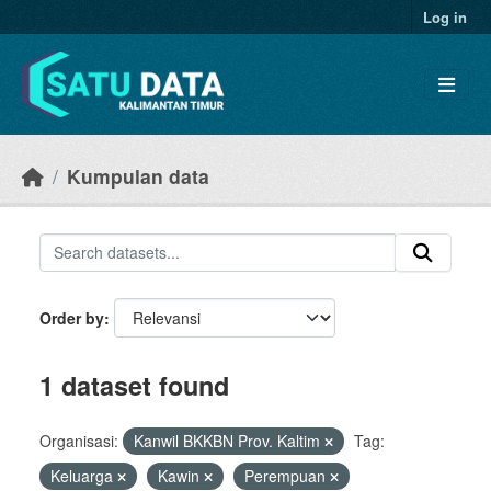
Skip to main content
Log in
Kumpulan data
Order by
1 dataset found
Organisasi:
Kanwil BKKBN Prov. Kaltim
Tag:
Keluarga
Kawin
Perempuan