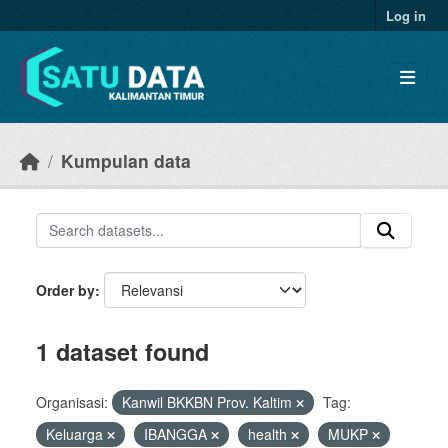
Skip to main content
Log in
Kumpulan data
Order by
1 dataset found
Organisasi:
Kanwil BKKBN Prov. Kaltim
Tag:
Keluarga
IBANGGA
health
MUKP