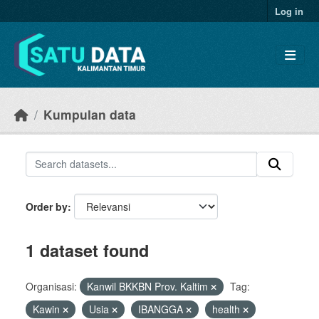
Skip to main content
Log in
Kumpulan data
Order by
1 dataset found
Organisasi:
Kanwil BKKBN Prov. Kaltim
Tag:
Kawin
Usia
IBANGGA
health