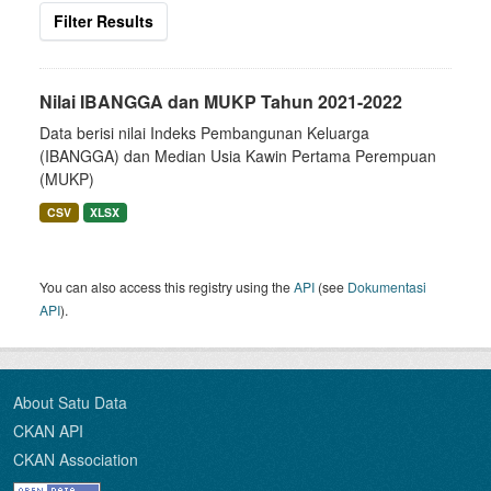
Filter Results
Nilai IBANGGA dan MUKP Tahun 2021-2022
Data berisi nilai Indeks Pembangunan Keluarga
(IBANGGA) dan Median Usia Kawin Pertama Perempuan
(MUKP)
CSV
XLSX
You can also access this registry using the
API
(see
Dokumentasi
API
).
About Satu Data
CKAN API
CKAN Association