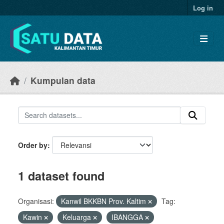
Skip to main content
Log in
Kumpulan data
Order by
1 dataset found
Organisasi:
Kanwil BKKBN Prov. Kaltim
Tag:
Kawin
Keluarga
IBANGGA