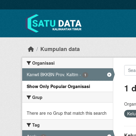
Skip to main content
Kumpulan data
Organisasi
Kanwil BKKBN Prov. Kaltim
-
1
1 
Show Only Popular Organisasi
Grup
Organi
There are no Grup that match this search
Kel
Tag
Kelu