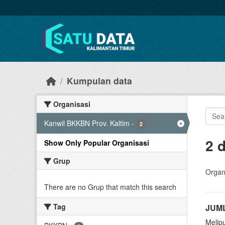
Skip to main content
Kumpulan data
Organisasi
Kanwil BKKBN Prov. Kaltim
-
2
2 
Show Only Popular Organisasi
Grup
Organi
There are no Grup that match this search
Tag
JUML
Melip