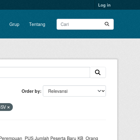
Log in
Grup
Tentang
Order by
CSV
PUS Perempuan_PUS Jumlah Peserta Baru KB_Orang