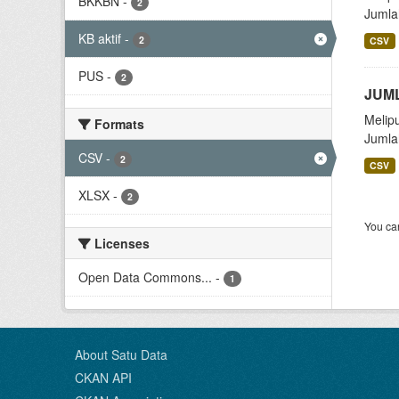
BKKBN
-
2
Jumla
KB aktif
-
2
CSV
PUS
-
2
JUML
Melip
Formats
Jumla
CSV
-
2
CSV
XLSX
-
2
You can
Licenses
Open Data Commons...
-
1
About Satu Data
CKAN API