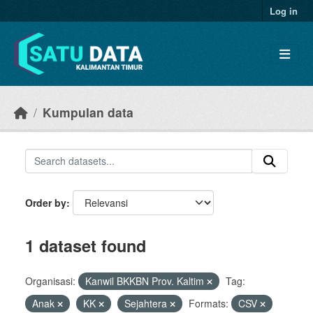
Skip to main content
Log in
Kumpulan data
Order by
1 dataset found
Organisasi:
Kanwil BKKBN Prov. Kaltim
Tag:
Anak
KK
Sejahtera
Formats:
CSV