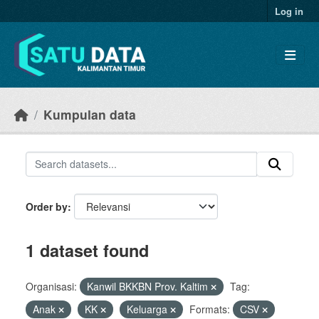
Skip to main content
Log in
Kumpulan data
Order by
1 dataset found
Organisasi:
Kanwil BKKBN Prov. Kaltim
Tag:
Anak
KK
Keluarga
Formats:
CSV