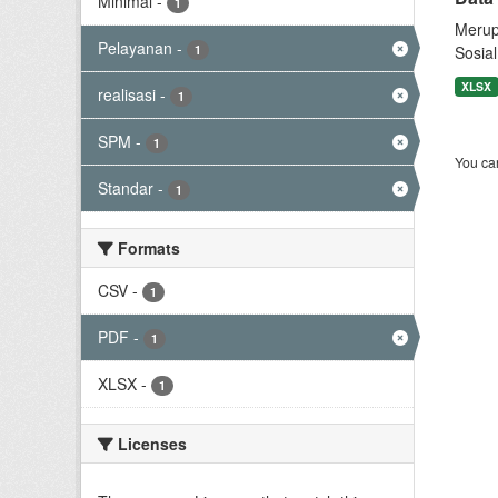
Minimal
-
1
Merup
Pelayanan
-
1
Sosial
XLSX
realisasi
-
1
SPM
-
1
You can
Standar
-
1
Formats
CSV
-
1
PDF
-
1
XLSX
-
1
Licenses