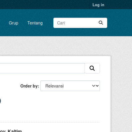
Log in
Grup
Tentang
Order by
v. Kaltim...