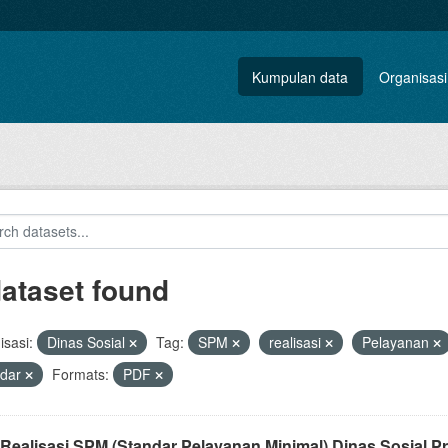
Kumpulan data
Organisasi
dataset found
sasi:
Dinas Sosial
Tag:
SPM
realisasi
Pelayanan
ndar
Formats:
PDF
Realisasi SPM (Standar Pelayanan Minimal) Dinas Sosial Pro