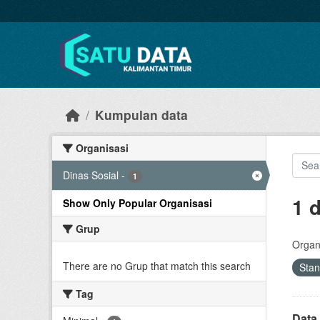
Skip to main content
Kumpulan data
Organisasi
Dinas Sosial
-
1
1 
Show Only Popular Organisasi
Grup
Organi
There are no Grup that match this search
Sta
Tag
Data 