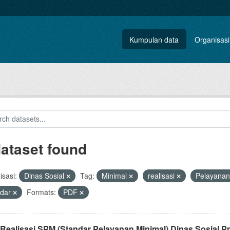
Kumpulan data
Organisasi
dataset found
sasi:
Dinas Sosial
Tag:
Minimal
realisasi
Pelayana
ndar
Formats:
PDF
Realisasi SPM (Standar Pelayanan Minimal) Dinas Sosial Pro