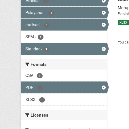
Minimal
-
1
Merup
Pelayanan
-
1
Sosial
XLSX
realisasi
-
1
SPM
-
1
You can
Standar
-
1
Formats
CSV
-
1
PDF
-
1
XLSX
-
1
Licenses