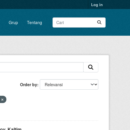
Log in
Grup
Tentang
Order by
n
v. Kaltim...