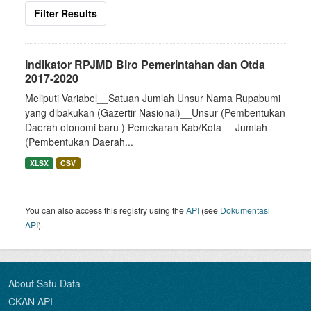
Filter Results
Indikator RPJMD Biro Pemerintahan dan Otda
2017-2020
Meliputi Variabel__Satuan Jumlah Unsur Nama Rupabumi
yang dibakukan (Gazertir Nasional)__Unsur (Pembentukan
Daerah otonomi baru ) Pemekaran Kab/Kota__ Jumlah
(Pembentukan Daerah...
XLSX
CSV
You can also access this registry using the
API
(see
Dokumentasi
API
).
About Satu Data
CKAN API