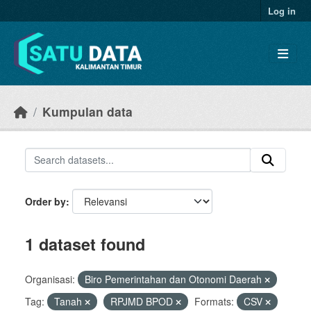
Skip to main content
Log in
Kumpulan data
Order by
1 dataset found
Organisasi:
Biro Pemerintahan dan Otonomi Daerah
Tag:
Tanah
RPJMD BPOD
Formats:
CSV