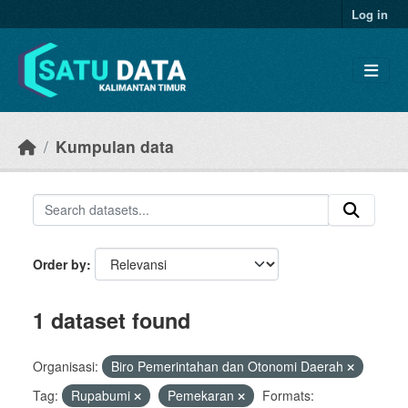
Skip to main content
Log in
Kumpulan data
Order by
1 dataset found
Organisasi:
Biro Pemerintahan dan Otonomi Daerah
Tag:
Rupabumi
Pemekaran
Formats: