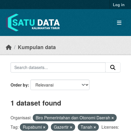
Skip to main content
Log in
Kumpulan data
Order by
1 dataset found
Organisasi:
Biro Pemerintahan dan Otonomi Daerah
Tag:
Rupabumi
Gazertir
Tanah
Licenses: