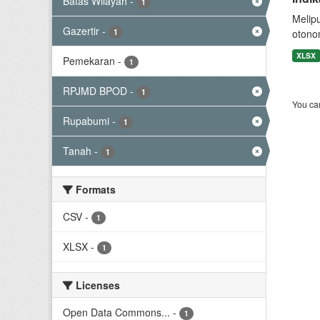
Batas Wilayah
-
1
Melip
Gazertir
-
1
otono
XLSX
Pemekaran
-
1
RPJMD BPOD
-
1
You can
Rupabumi
-
1
Tanah
-
1
Formats
CSV
-
1
XLSX
-
1
Licenses
Open Data Commons...
-
1