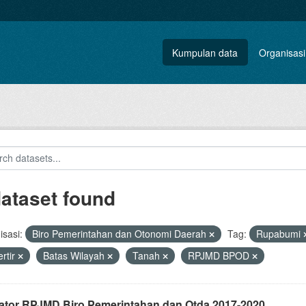
Kumpulan data
Organisasi
dataset found
sasi:
Biro Pemerintahan dan Otonomi Daerah
Tag:
Rupabumi
rtir
Batas Wilayah
Tanah
RPJMD BPOD
kator RPJMD Biro Pemerintahan dan Otda 2017-2020