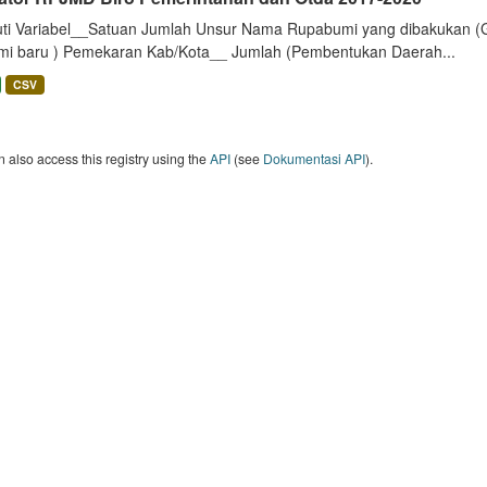
uti Variabel__Satuan Jumlah Unsur Nama Rupabumi yang dibakukan (
mi baru ) Pemekaran Kab/Kota__ Jumlah (Pembentukan Daerah...
CSV
 also access this registry using the
API
(see
Dokumentasi API
).