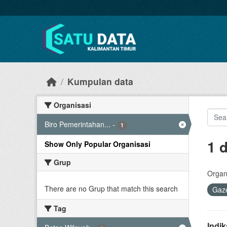
Skip to main content
Kumpulan data
Organisasi
Biro Pemerintahan...
-
1
1 
Show Only Popular Organisasi
Grup
Organi
There are no Grup that match this search
Gaze
Tag
Indi