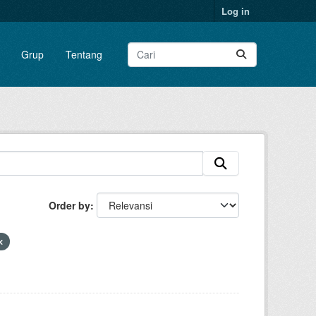
Log in
Grup
Tentang
Order by