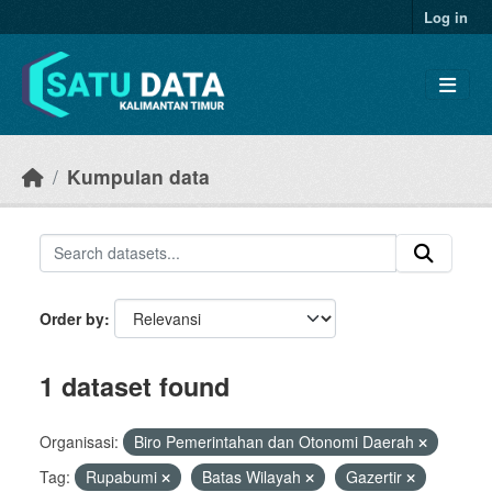
Skip to main content
Log in
Kumpulan data
Order by
1 dataset found
Organisasi:
Biro Pemerintahan dan Otonomi Daerah
Tag:
Rupabumi
Batas Wilayah
Gazertir