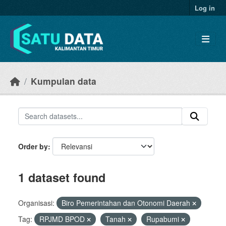
Skip to main content
Log in
Kumpulan data
Order by
1 dataset found
Organisasi:
Biro Pemerintahan dan Otonomi Daerah
Tag:
RPJMD BPOD
Tanah
Rupabumi